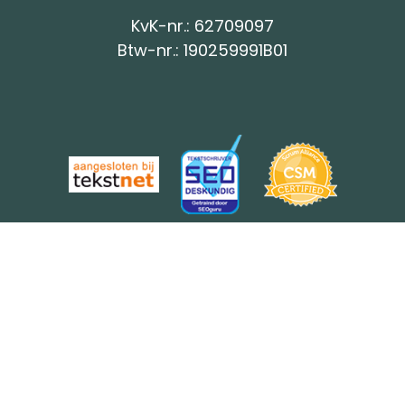
KvK-nr.: 62709097
Btw-nr.: 190259991B01
BureauTekst is onderdeel van online
marketingbureau Whello.