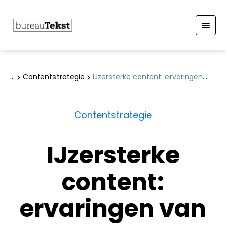
S
k
Contentstrategie
IJzersterke content: ervaringen
i
van bloggende advocaten
p
t
Contentstrategie
o
c
IJzersterke
o
n
content:
t
e
ervaringen van
n
t