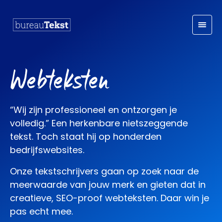
S
k
i
p
t
Webteksten
o
c
o
“Wij zijn professioneel en ontzorgen je
n
volledig.” Een herkenbare nietszeggende
t
tekst. Toch staat hij op honderden
e
bedrijfswebsites.
n
t
Onze tekstschrijvers gaan op zoek naar de
meerwaarde van jouw merk en gieten dat in
creatieve, SEO-proof webteksten. Daar win je
pas echt mee.