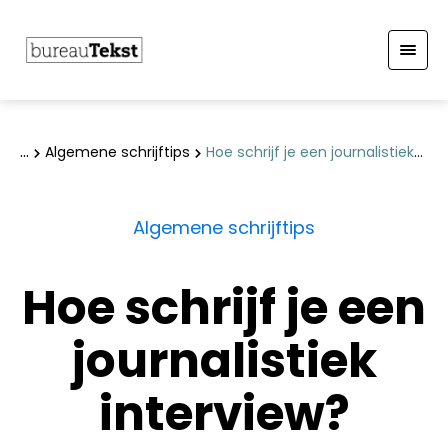
S
k
Algemene schrijftips
Hoe schrijf je een journalistiek
i
interview?
p
t
Algemene schrijftips
o
c
Hoe schrijf je een
o
n
journalistiek
t
e
interview?
n
t