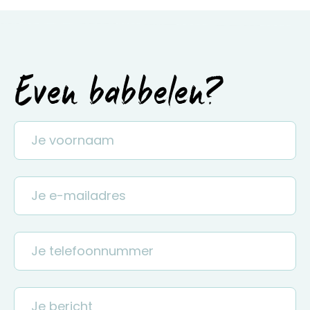
Even babbelen?
J
e