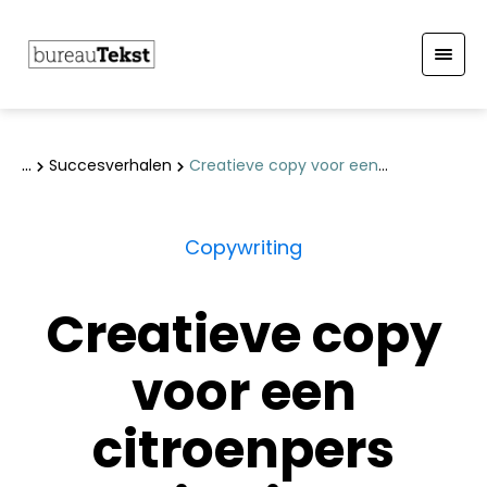
S
k
Succesverhalen
Creatieve copy voor een
i
citroenpers waar je niet zuur van wordt
p
t
Copywriting
o
c
Creatieve copy
o
n
voor een
t
e
citroenpers
n
t