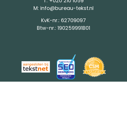
T: +
020 210 1059
M:
info@bureau-tekst.nl
KvK-nr.: 62709097
Btw-nr.: 190259991B01
BureauTekst is onderdeel van online
marketingbureau Whello.