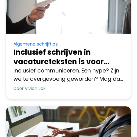
Algemene schrijftips
Inclusief schrijven in
vacatureteksten is voor
iedereen
Inclusief communiceren. Een hype? Zijn
we te overgevoelig geworden? Mag dan
hélémaal niets meer? Natuurlijk wel!
Door Vivian Jak
Taal is een krachtige tool om
bijvoorbeeld te motiveren en te werven.
Lees over de betekenis van inclusief
schrijven en hoe jij met 5 tips
vacatureteksten schrijft die je pool
kandidaten vergroot.